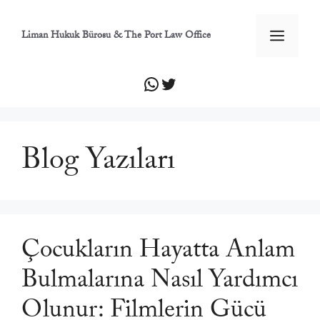
İçeriğe
atla
Men
Liman Hukuk Bürosu & The Port Law Office
WhatsApp
Twitter
Blog Yazıları
Çocukların Hayatta Anlam
Bulmalarına Nasıl Yardımcı
Olunur: Filmlerin Gücü