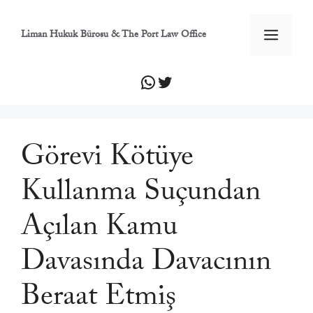
İçeriğe
atla
Men
Liman Hukuk Bürosu & The Port Law Office
WhatsApp
Twitter
Görevi Kötüye
Kullanma Suçundan
Açılan Kamu
Davasında Davacının
Beraat Etmiş