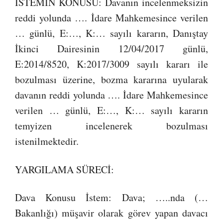
İSTEMİN KONUSU: Davanın incelenmeksizin
reddi yolunda …. İdare Mahkemesince verilen
… günlü, E:…, K:… sayılı kararın, Danıştay
İkinci Dairesinin 12/04/2017 günlü,
E:2014/8520, K:2017/3009 sayılı kararı ile
bozulması üzerine, bozma kararına uyularak
davanın reddi yolunda …. İdare Mahkemesince
verilen … günlü, E:…, K:… sayılı kararın
temyizen incelenerek bozulması
istenilmektedir.
YARGILAMA SÜRECİ:
Dava Konusu İstem: Dava; …..nda (…
Bakanlığı) müşavir olarak görev yapan davacı