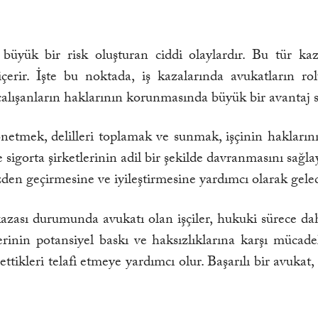
n büyük bir risk oluşturan ciddi olaylardır. Bu tür kaz
çerir. İşte bu noktada, iş kazalarında avukatların r
çalışanların haklarının korunmasında büyük bir avantaj s
önetmek, delilleri toplamak ve sunmak, işçinin hakları
ve sigorta şirketlerinin adil bir şekilde davranmasını sağ
 gözden geçirmesine ve iyileştirmesine yardımcı olarak ge
azası durumunda avukatı olan işçiler, hukuki sürece daha
lerinin potansiyel baskı ve haksızlıklarına karşı mücade
tikleri telafi etmeye yardımcı olur. Başarılı bir avukat,