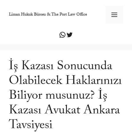
İçeriğe
atla
Men
Liman Hukuk Bürosu & The Port Law Office
WhatsApp
Twitter
İş Kazası Sonucunda
Olabilecek Haklarınızı
Biliyor musunuz? İş
Kazası Avukat Ankara
Tavsiyesi