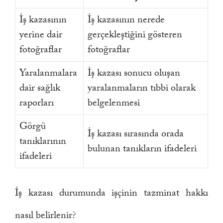
İş kazasının
İş kazasının nerede
yerine dair
gerçekleştiğini gösteren
fotoğraflar
fotoğraflar
Yaralanmalara
İş kazası sonucu oluşan
dair sağlık
yaralanmaların tıbbi olarak
raporları
belgelenmesi
Görgü
İş kazası sırasında orada
tanıklarının
bulunan tanıkların ifadeleri
ifadeleri
İş kazası durumunda işçinin tazminat hakkı
nasıl belirlenir?