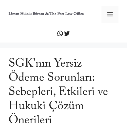
İçeriğe
atla
Men
Liman Hukuk Bürosu & The Port Law Office
WhatsApp
Twitter
SGK’nın Yersiz
Ödeme Sorunları:
Sebepleri, Etkileri ve
Hukuki Çözüm
Önerileri