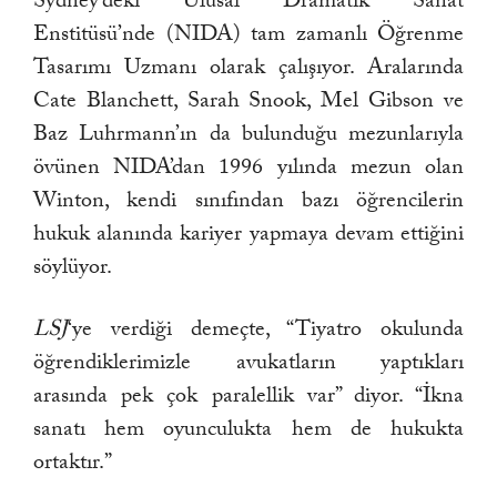
Sydney’deki Ulusal Dramatik Sanat
Enstitüsü’nde (NIDA) tam zamanlı Öğrenme
Tasarımı Uzmanı olarak çalışıyor. Aralarında
Cate Blanchett, Sarah Snook, Mel Gibson ve
Baz Luhrmann’ın da bulunduğu mezunlarıyla
övünen NIDA’dan 1996 yılında mezun olan
Winton, kendi sınıfından bazı öğrencilerin
hukuk alanında kariyer yapmaya devam ettiğini
söylüyor.
LSJ
‘ye verdiği demeçte, “Tiyatro okulunda
öğrendiklerimizle avukatların yaptıkları
arasında pek çok paralellik var” diyor. “İkna
sanatı hem oyunculukta hem de hukukta
ortaktır.”