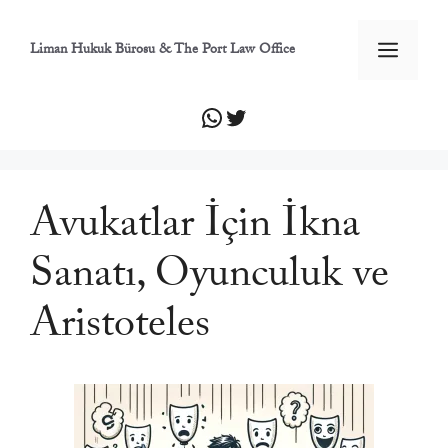
İçeriğe
atla
Men
Liman Hukuk Bürosu & The Port Law Office
WhatsApp
Twitter
Avukatlar İçin İkna
Sanatı, Oyunculuk ve
Aristoteles