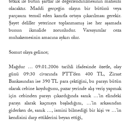
tetkik ile bütün şartlar ile değerlendirilmesinin mahsulü
olacaktır. Maddi gerçeğin olayın bir bütünü veya
parçasını temsil eden kanıtla ortaya çıkarılması gerekir.
Şayet deliller yeterince toplanmamış ise her aşamada
bunun ikmalide zorunludur. Varsayımlar ceza
muhakemesinin amacına aykırı olur.
Somut olaya gelince;
Mağdur … 09.01.2006 tarihli ifadesinde özetle, olay
günü 09:30 civarında PTT’den 400 TL, Ziraat
Bankasından ise 390 TL para çektiğini, bu parayı bütün
olarak cebine koyduğunu, pazar yerinde alış veriş yapmak
için cebinden parayı çıkardığında sanık …’in elindeki
parayı alarak kaçmaya başladığını, …’in arkasından
giderken de, sanık …, ismini bilmediği bir kişi ve …’in
kendisini darp ettiklerini beyan ettiği,