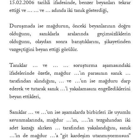
15.02.2006 tarihli ifadesinde, benzer beyanları tekrar
ettiği ve … … ve … adında iki tanık gösterdiği,
Duruşmada ise mağdurun, önceki beyanlarının doğru
olduğunu, sanıklarla aralarında geçimsizliklerin
olduğunu, olaydan sonra barıştıklarını, şikayetinden
vazgeçtiğini beyan ettiği görülür.
Tanıklar … ve … … soruşturma aşamasındaki
ifadelerinde özetle, mağdur …’ın parasının sanık …
tarafından alındığını, … ve …’un ise mağduru darp
ederek ve tutarak sanık …’i yakalamasını engellediklerini
beyan ettikleri,
Sanıklar … ve …’un ise aşamalarda birbirleri ile uyumlu
savunmalarında, mağdur …’ın, ….’in tezgahından iki
adet kazağı alırken … tarafından yakalandığını, sanık
…’in de mağdur …’a “git kardeşim utanmıyormusun”