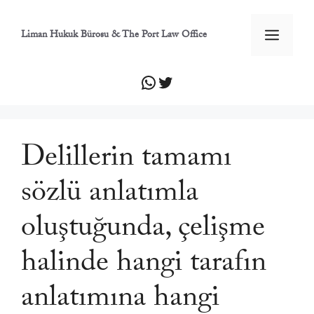
İçeriğe
atla
Men
Liman Hukuk Bürosu & The Port Law Office
WhatsApp
Twitter
Delillerin tamamı
sözlü anlatımla
oluştuğunda, çelişme
halinde hangi tarafın
anlatımına hangi