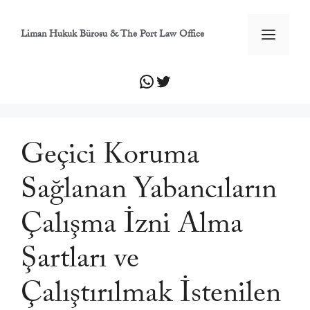
İçeriğe
atla
Men
Liman Hukuk Bürosu & The Port Law Office
WhatsApp
Twitter
Geçici Koruma
Sağlanan Yabancıların
Çalışma İzni Alma
Şartları ve
Çalıştırılmak İstenilen