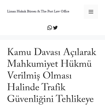
İçeriğe
atla
Men
Liman Hukuk Bürosu & The Port Law Office
WhatsApp
Twitter
Kamu Davası Açılarak
Mahkumiyet Hükmü
Verilmiş Olması
Halinde Trafik
Güvenliğini Tehlikeye