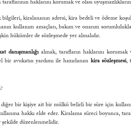
n taraflarının haklarını korumak ve olası uyuşmazlıklar
 bilgileri, kiralananın adresi, kira bedeli ve ödeme koşull
ananın kullanım amaçları, bakım ve onarım sorumlulukları
şkin hükümler de sözleşmede yer almalıdır.
kat
danışmanlığı
almak, tarafların haklarını koruma
l bir avukatın yardımı ile hazırlanan
kira sözleşmesi
,
i?
 diğer bir kişiye ait bir mülkü belirli bir süre için kul
ü kullanma hakkı elde eder. Kiralama süreci boyunca, tar
r şekilde düzenlenmelidir.