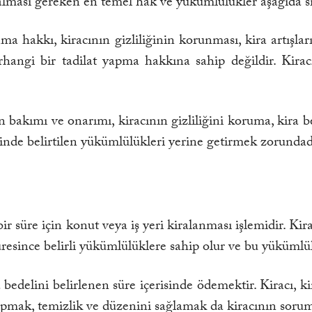
lması gereken en temel hak ve yükümlülükler aşağıda sı
a hakkı, kiracının gizliliğinin korunması, kira artışla
angi bir tadilat yapma hakkına sahip değildir. Kiracı
 bakımı ve onarımı, kiracının gizliliğini koruma, kira 
nde belirtilen yükümlülükleri yerine getirmek zorundadır
 bir süre için konut veya iş yeri kiralanması işlemidir. K
süresince belirli yükümlülüklere sahip olur ve bu yüküml
 bedelini belirlenen süre içerisinde ödemektir. Kiracı, 
mak, temizlik ve düzenini sağlamak da kiracının sorumlu