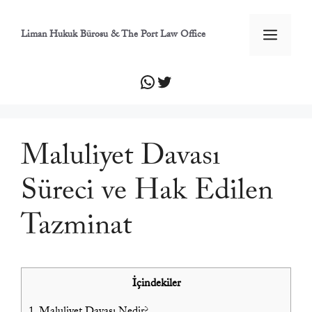
İçeriğe
atla
Men
Liman Hukuk Bürosu & The Port Law Office
WhatsApp
Twitter
Maluliyet Davası
Süreci ve Hak Edilen
Tazminat
İçindekiler
1.
Maluliyet Davası Nedir?