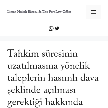
İçeriğe
atla
Men
Liman Hukuk Bürosu & The Port Law Office
WhatsApp
Twitter
Tahkim süresinin
uzatılmasına yönelik
taleplerin hasımlı dava
şeklinde açılması
gerektiği hakkında