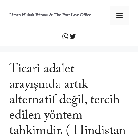
İçeriğe
atla
Men
Liman Hukuk Bürosu & The Port Law Office
WhatsApp
Twitter
Ticari adalet
arayışında artık
alternatif değil, tercih
edilen yöntem
tahkimdir. ( Hindistan