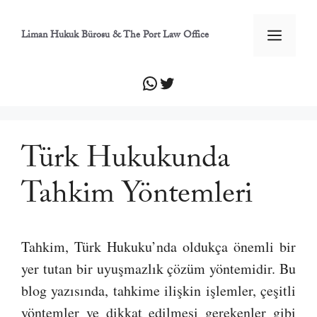
İçeriğe
atla
Men
Liman Hukuk Bürosu & The Port Law Office
WhatsApp
Twitter
Türk Hukukunda
Tahkim Yöntemleri
Tahkim, Türk Hukuku’nda oldukça önemli bir
yer tutan bir uyuşmazlık çözüm yöntemidir. Bu
blog yazısında, tahkime ilişkin işlemler, çeşitli
yöntemler ve dikkat edilmesi gerekenler gibi