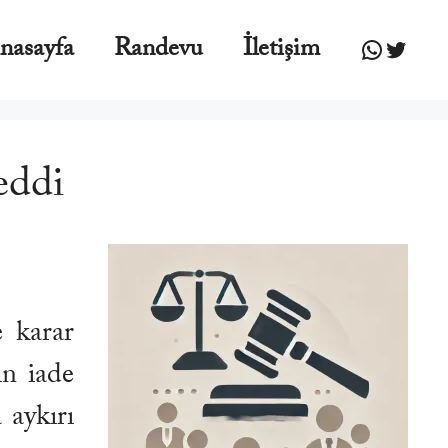
WhatsA
Twitte
nasayfa
Randevu
İletişim
eddi
e karar
in iade
 aykırı