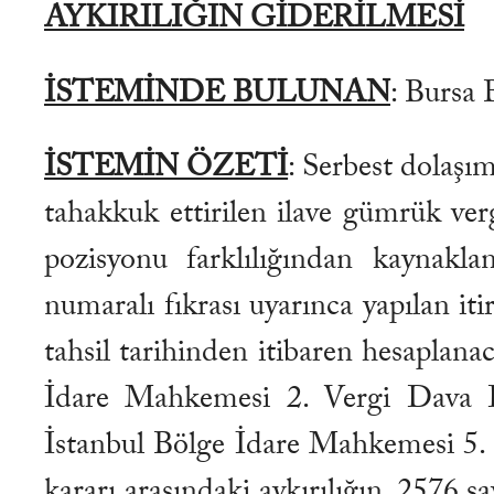
AYKIRILIĞIN GİDERİLMESİ
İSTEMİNDE BULUNAN
: Bursa
İSTEMİN ÖZETİ
: Serbest dolaşı
tahakkuk ettirilen ilave gümrük verg
pozisyonu farklılığından kaynak
numaralı fıkrası uyarınca yapılan iti
tahsil tarihinden itibaren hesaplanac
İdare Mahkemesi 2. Vergi Dava Da
İstanbul Bölge İdare Mahkemesi 5. 
kararı arasındaki aykırılığın, 2576