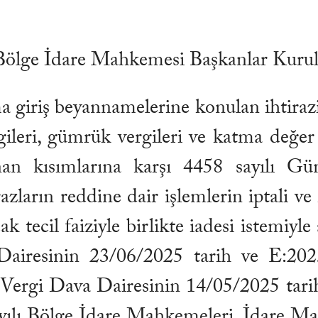
 Bölge İdare Mahkemesi Başkanlar Kuru
ma giriş beyannamelerine konulan ihtiraz
ileri, gümrük vergileri ve katma değer v
lanan kısımlarına karşı 4458 sayılı 
razların reddine dair işlemlerin iptali ve
ak tecil faiziyle birlikte iadesi istemiyl
iresinin 23/06/2025 tarih ve E:2025/
Vergi Dava Dairesinin 14/05/2025 tari
 sayılı Bölge İdare Mahkemeleri, İdare