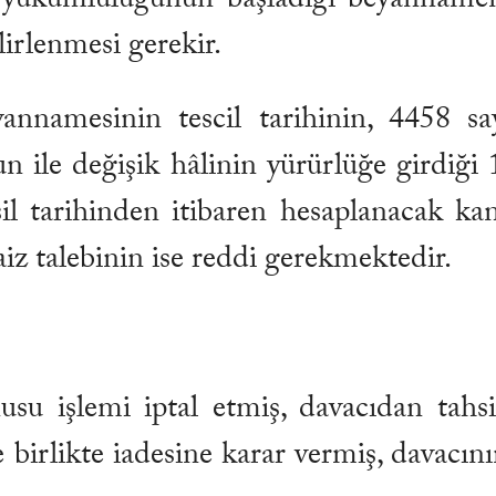
irlenmesi gerekir.
yannamesinin tescil tarihinin, 4458 s
un ile değişik hâlinin yürürlüğe girdiğ
hsil tarihinden itibaren hesaplanacak kan
aiz talebinin ise reddi gerekmektedir.
 işlemi iptal etmiş, davacıdan tahsil 
 birlikte iadesine karar vermiş, davacını