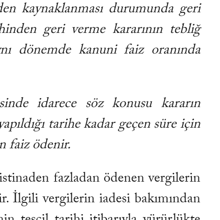
üden kaynaklanması durumunda geri
ihinden geri verme kararının tebliğ
 aynı dönemde kanuni faiz oranında
isinde idarece söz konusu kararın
apıldığı tarihe kadar geçen süre için
 faiz ödenir.
istinaden fazladan ödenen vergilerin
ir. İlgili vergilerin iadesi bakımından
tescil tarihi itibarıyla yürürlükte