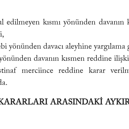
ul edilmeyen kısmı yönünden davanın 
i,
bi yönünden davacı aleyhine yargılama g
 yönünden davanın kısmen reddine ilişki
istinaf merciince reddine karar veril
da.
ARARLARI ARASINDAKİ AYKIRI