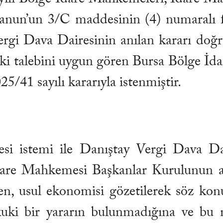
un’un 3/C maddesinin (4) numaralı fıkr
gi Dava Dairesinin anılan kararı doğrul
ki talebini uygun gören Bursa Bölge İ
/41 sayılı kararıyla istenmiştir.
mesi istemi ile Danıştay Vergi Dava D
are Mahkemesi Başkanlar Kurulunun ayk
n, usul ekonomisi gözetilerek söz konus
kuki bir yararın bulunmadığına ve bu 