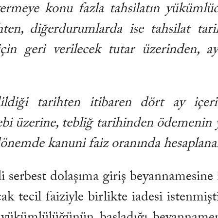
 vermeye konu fazla tahsilatın yüküml
ten, diğer
durumlarda ise tahsilat tar
için geri verilecek tutar üzerinden,
ildiği tarihten itibaren dört ay içer
ebi üzerine, tebliğ tarihinden ödemenin y
 dönemde kanuni faiz oranında hesaplanan
i serbest dolaşıma giriş beyannamesine 
k tecil faiziyle birlikte iadesi istenmişt
ükümlülüğünün başladığı beyannamenin 