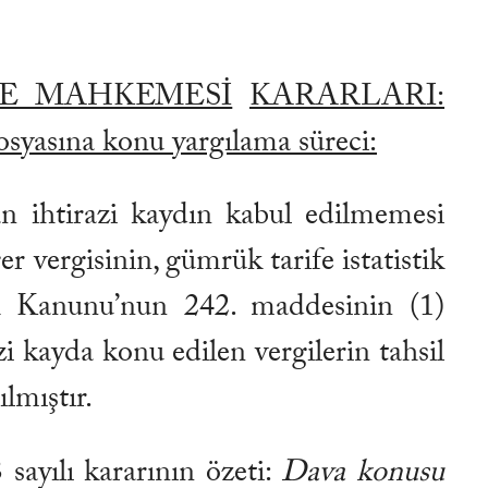
RE MAHKEMESİ
KARARLARI:
osyasına konu yargılama süreci:
n ihtirazi kaydın kabul edilmemesi
r vergisinin, gümrük tarife istatistik
ük Kanunu’nun 242. maddesinin (1)
azi kayda konu edilen vergilerin tahsil
ılmıştır.
ayılı kararının özeti:
Dava konusu