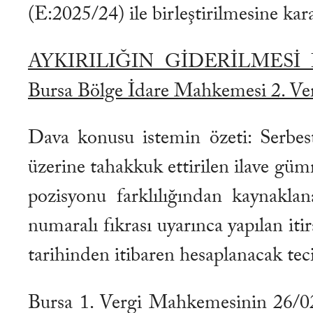
(E:2025/24) ile birleştirilmesine kara
AYKIRILIĞIN GİDERİLMES
Bursa Bölge İdare Mahkemesi 2. Ver
Dava konusu istemin özeti: Serbes
üzerine tahakkuk ettirilen ilave gümr
pozisyonu farklılığından kaynakl
numaralı fıkrası uyarınca yapılan itir
tarihinden itibaren hesaplanacak tecil 
Bursa 1. Vergi Mahkemesinin 26/02/