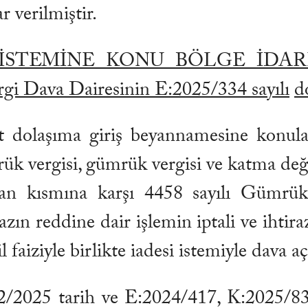
r verilmiştir.
İ İSTEMİNE KONU BÖLGE İDA
gi Dava Dairesinin E:2025/334 sayılı
d
t dolaşıma giriş beyannamesine konula
ük vergisi, gümrük vergisi ve katma değe
anan kısmına karşı 4458 sayılı Gümr
azın reddine dair işlemin iptali ve ihtir
faiziyle birlikte iadesi istemiyle dava aç
2025 tarih ve E:2024/417, K:2025/83 s