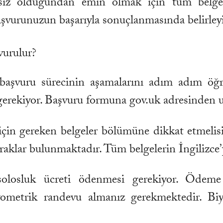
iz olduğundan emin olmak için tüm belgeleri
aşvurunuzun başarıyla sonuçlanmasında belirleyic
vurulur?
e başvuru sürecinin aşamalarını adım adım öğre
gerekiyor. Başvuru formuna gov.uk adresinden ul
çin gereken belgeler bölümüne dikkat etmelisiniz
aklar bulunmaktadır. Tüm belgelerin İngilizce’ye
solosluk ücreti ödenmesi gerekiyor. Ödeme 
iyometrik randevu almanız gerekmektedir. Bi