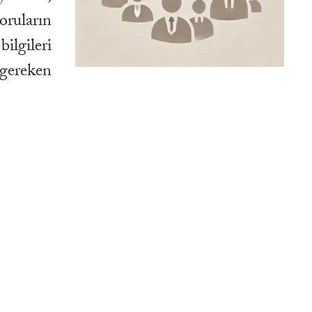
oruların
ilgileri
 gereken