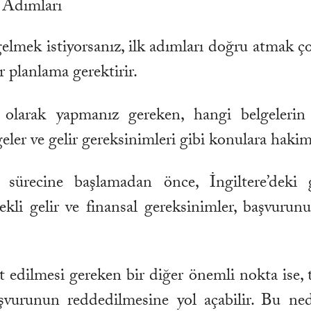
ç Adımları
 gelmek istiyorsanız, ilk adımları doğru atmak ço
r planlama gerektirir.
 olarak yapmanız gereken, hangi belgelerin 
geler ve gelir gereksinimleri gibi konulara haki
ürecine başlamadan önce, İngiltere’deki ge
rekli gelir ve finansal gereksinimler, başvur
t edilmesi gereken bir diğer önemli nokta ise, 
şvurunun reddedilmesine yol açabilir. Bu ned