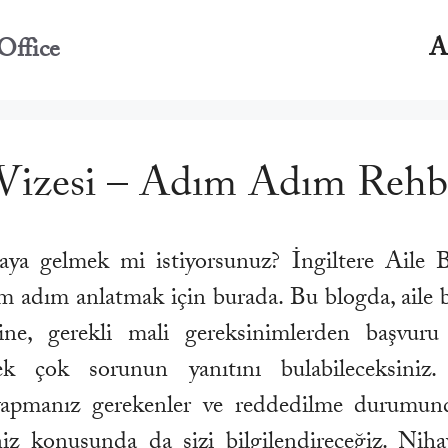
A
Office
i Vizesi – Adım Adım Rehb
araya gelmek mi istiyorsunuz? İngiltere Aile B
ım adım anlatmak için burada. Bu blogda, aile b
ine, gerekli mali gereksinimlerden başvuru
k çok sorunun yanıtını bulabileceksiniz. 
apmanız gerekenler ve reddedilme durumund
niz konusunda da sizi bilgilendireceğiz. Niha