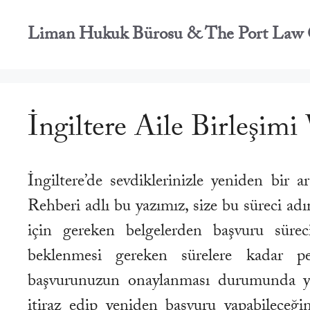
İçeriğe
atla
Liman Hukuk Bürosu & The Port Law 
İngiltere Aile Birleşim
İngiltere’de sevdiklerinizle yeniden bir 
Rehberi adlı bu yazımız, size bu süreci ad
için gereken belgelerden başvuru sürec
beklenmesi gereken sürelere kadar pe
başvurunuzun onaylanması durumunda y
itiraz edip yeniden başvuru yapabileceği