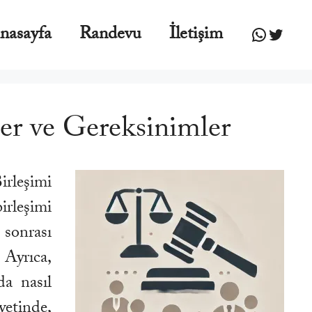
WhatsA
Twitte
nasayfa
Randevu
İletişim
er ve Gereksinimler
irleşimi
irleşimi
 sonrası
Ayrıca,
a nasıl
yetinde,