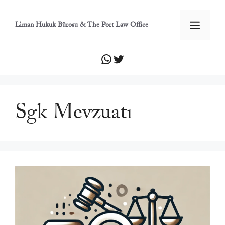
İçeriğe
atla
Men
Liman Hukuk Bürosu & The Port Law Office
WhatsApp
Twitter
Sgk Mevzuatı